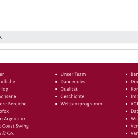
k
er
Unser Team
Ber
ndliche
Dancemiles
Do
 Hop
Qualität
Kon
achsene
Geschichte
Im
ere Bereiche
Welttanzprogramm
AG
ofox
Da
o Argentino
Wid
 Coast Swing
Ver
a & Co.
Ver