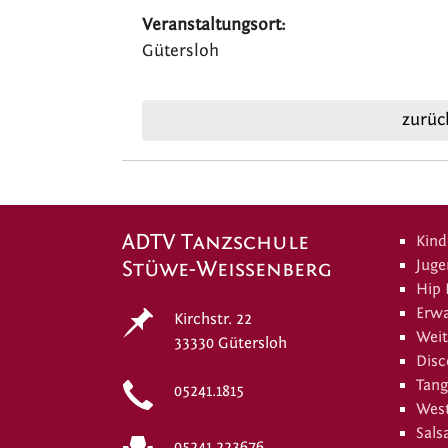
Veranstaltungsort:
Gütersloh
zurüc
ADTV Tanzschule
Kind
Stüwe-Weissenberg
Juge
Hip
Erw
Kirchstr. 22
Weit
33330 Gütersloh
Disc
Tang
05241.1815
West
Sals
05241.223676