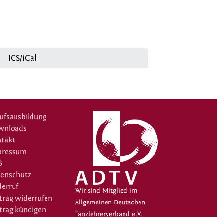
ICS/iCal
ufsausbildung
wnloads
takt
pressum
B
tenschutz
erruf
Wir sind Mitglied im
trag widerrufen
Allgemeinen Deutschen
trag kündigen
Tanzlehrerverband e.V.