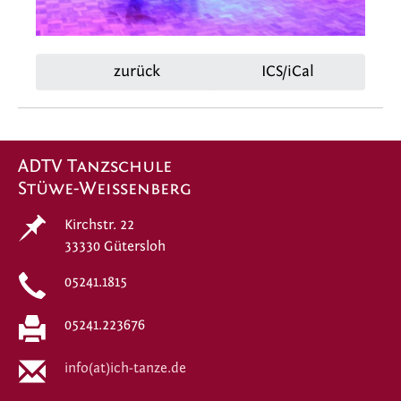
zurück
ICS/iCal
ADTV Tanzschule
Stüwe-Weissenberg
Kirchstr. 22
33330 Gütersloh
05241.1815
05241.223676
info(at)ich-tanze.de