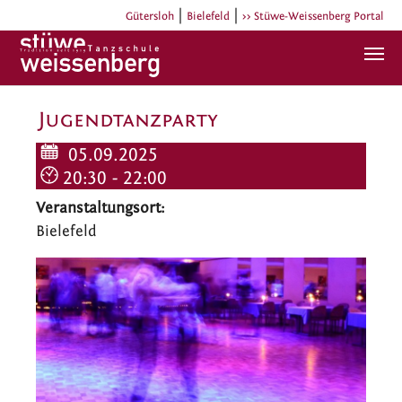
|
|
Gütersloh
Bielefeld
>> Stüwe-Weissenberg Portal
Zum Hauptinhalt springen
Jugendtanzparty
05.09.2025
20:30 - 22:00
Veranstaltungsort:
Bielefeld