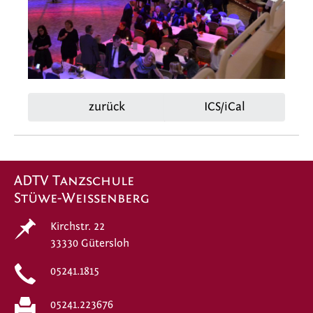
zurück
ICS/iCal
ADTV Tanzschule
Stüwe-Weissenberg
Kirchstr. 22
33330 Gütersloh
05241.1815
05241.223676