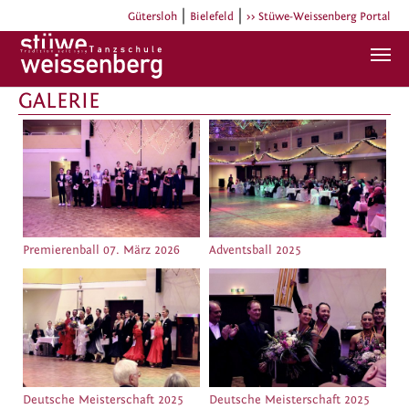
|
|
Gütersloh
Bielefeld
>> Stüwe-Weissenberg Portal
Zum Hauptinhalt springen
GALERIE
Premierenball 07. März 2026
Adventsball 2025
Deutsche Meisterschaft 2025
Deutsche Meisterschaft 2025