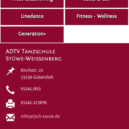
Linedance
Fitness - Wellness
Generation+
ADTV Tanzschule
Stüwe-Weissenberg
Kirchstr. 22
33330 Gütersloh
05241.1815
05241.223676
info(at)ich-tanze.de