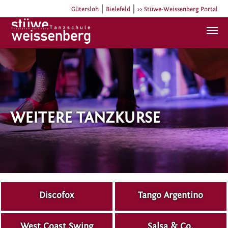
|
|
Gütersloh
Bielefeld
>> Stüwe-Weissenberg Portal
Zum Hauptinhalt springen
WEITERE TANZKURSE
Discofox
Tango Argentino
West Coast Swing
Salsa & Co.