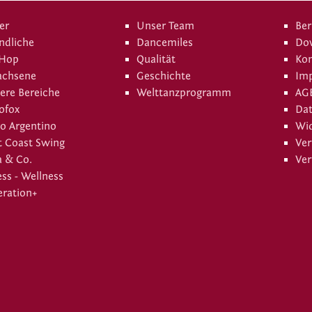
er
Unser Team
Ber
ndliche
Dancemiles
Do
 Hop
Qualität
Kon
achsene
Geschichte
Im
ere Bereiche
Welttanzprogramm
AG
ofox
Da
o Argentino
Wid
 Coast Swing
Ver
a & Co.
Ver
ess - Wellness
ration+