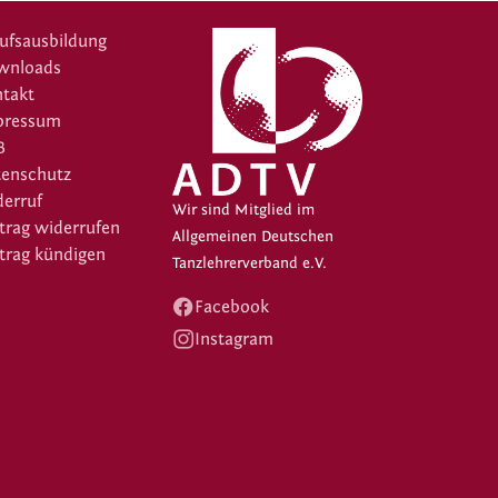
ufsausbildung
wnloads
takt
pressum
B
tenschutz
erruf
Wir sind Mitglied im
trag widerrufen
Allgemeinen Deutschen
trag kündigen
Tanzlehrerverband e.V.
Facebook
Instagram