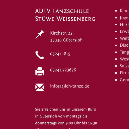
ADTV Tanzschule
Kind
Stüwe-Weissenberg
Juge
Hip
Erw
Kirchstr. 22
Weit
33330 Gütersloh
Disc
Tang
05241.1815
West
Sals
05241.223676
Fitn
Gene
info(at)ich-tanze.de
Sie erreichen uns in unserem Büro
in Gütersloh von montags bis
donnerstags von 9:00 Uhr bis 16:30