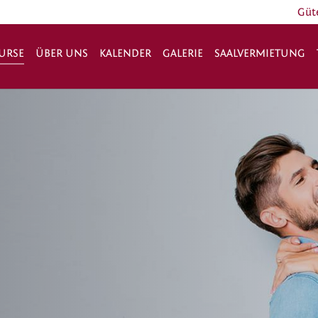
Güt
URSE
ÜBER UNS
KALENDER
GALERIE
SAALVERMIETUNG